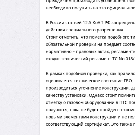
Прежде чем производить усовершенствов
необходимо получить на это официально
В России статьёй 12,5 КоАП РФ запрещен
действия специального разрешения.
Стоит отметить, что пометка подобного т
обязательной проверки на предмет соот
нормативно – правовых актах, регламент
входит технический регламент ТС No 018/2
В рамках подобной проверки, как правило
оценивается техническое состояние ГБО,
производиться уточнение конструкции, д
качеству установки. Однако стоит помнить
отметку о газовом оборудовании в ПТС по
получится, пока не будет пройден техосмо
новыми элементами конструкции и не по
соответствующий сертификат. Это также п