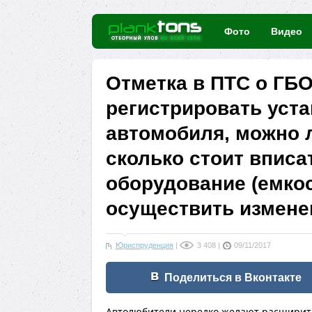
Фото
Видео
Отметка в ПТС о ГБ
регистрировать уста
автомобиля, можно л
сколько стоит вписа
оборудование (емкост
осуществить измене
Юриспруденция
|
3 408
|
09/11/2017
Поделиться в Вконтакте
Автолюбители нередко желают расширить