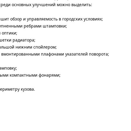
среди основных улучшений можно выделить:
чшит обзор и управляемость в городских условиях;
крупненными ребрами штамповки;
 оптики;
шетки радиатора;
большой нижним спойлером;
с вмонтированными плафонами указателей поворота;
амповку;
ными компактными фонарями;
ериметру кузова.