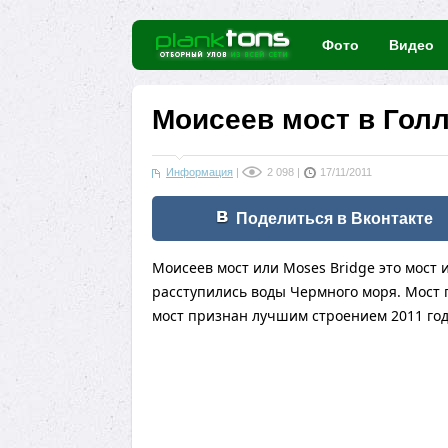
Фото
Видео
Моисеев мост в Голл
Информация
|
2 098
|
17/11/2011
Поделиться в Вконтакте
Моисеев мост или Moses Bridge это мост
расступились воды Чермного моря. Мост п
мост признан лучшим строением 2011 год