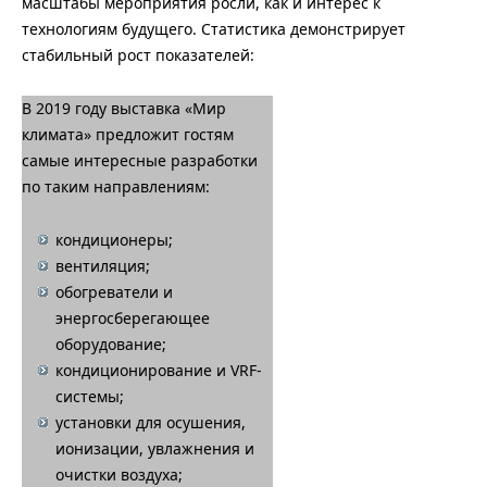
масштабы мероприятия росли, как и интерес к
технологиям будущего. Статистика демонстрирует
стабильный рост показателей:
В 2019 году выставка «Мир
климата» предложит гостям
самые интересные разработки
по таким направлениям:
кондиционеры;
вентиляция;
обогреватели и
энергосберегающее
оборудование;
кондиционирование и VRF-
системы;
установки для осушения,
ионизации, увлажнения и
очистки воздуха;