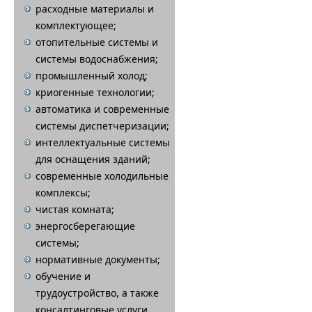
расходные материалы и
комплектующее;
отопительные системы и
системы водоснабжения;
промышленный холод;
криогенные технологии;
автоматика и современные
системы диспетчеризации;
интеллектуальные системы
для оснащения зданий;
современные холодильные
комплексы;
чистая комната;
энергосберегающие
системы;
нормативные документы;
обучение и
трудоустройство, а также
консалтинговые услуги