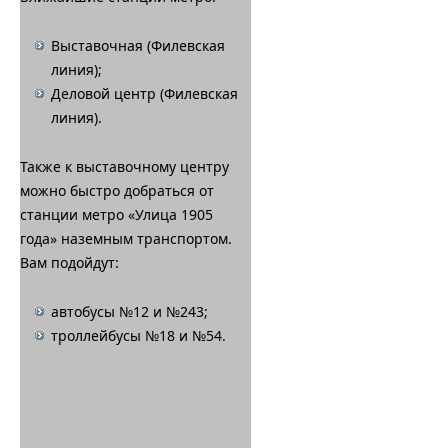
Выставочная (Филевская
линия);
Деловой центр (Филевская
линия).
Также к выставочному центру
можно быстро добраться от
станции метро «Улица 1905
года» наземным транспортом.
Вам подойдут:
автобусы №12 и №243;
троллейбусы №18 и №54.