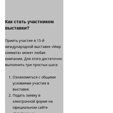
Как стать участником
выставки?
Приять участие в 15-й
международной выставке «Мир
климата» может любая
компания. Для этого достаточно
выполнить три простых шага:
Ознакомиться с общими
условиями участия в
выставке.
Подать заявку в
электронной форме на
официальном сайте