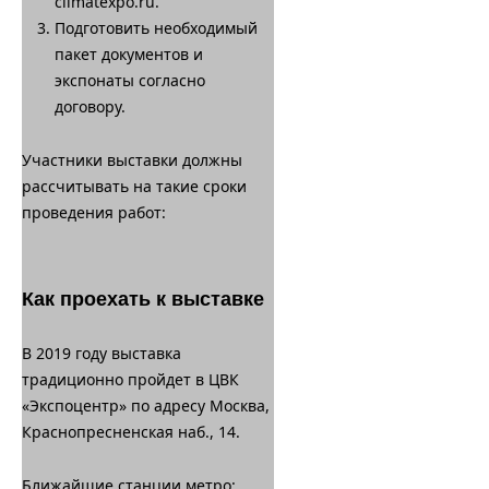
climatexpo.ru.
Подготовить необходимый
пакет документов и
экспонаты согласно
договору.
Участники выставки должны
рассчитывать на такие сроки
проведения работ:
Как проехать к выставке
В 2019 году выставка
традиционно пройдет в ЦВК
«Экспоцентр» по адресу Москва,
Краснопресненская наб., 14.
Ближайшие станции метро: