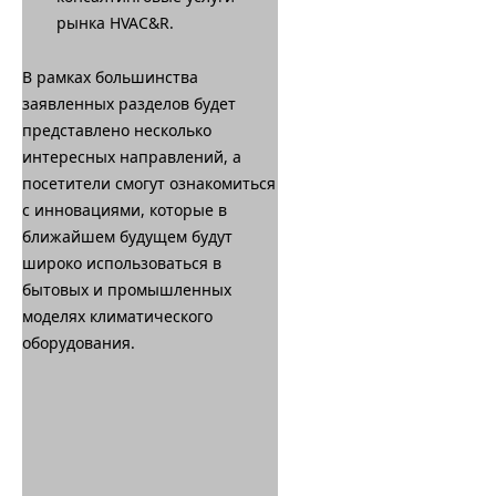
рынка HVAC&R.
В рамках большинства
заявленных разделов будет
представлено несколько
интересных направлений, а
посетители смогут ознакомиться
с инновациями, которые в
ближайшем будущем будут
широко использоваться в
бытовых и промышленных
моделях климатического
оборудования.